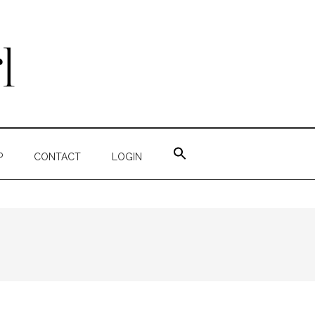
ZOEK
NAAR:
P
CONTACT
LOGIN
ZOEKKNOP