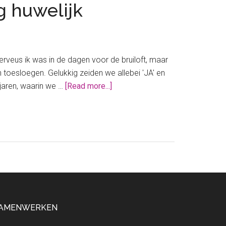
ig huwelijk
erveus ik was in de dagen voor de bruiloft, maar
 toesloegen. Gelukkig zeiden we allebei 'JA' en
about
 jaren, waarin we …
[Read more...]
Mijn
5:
Vijf
keer
een
leuk
cadeau
voor
een
AMENWERKEN
5