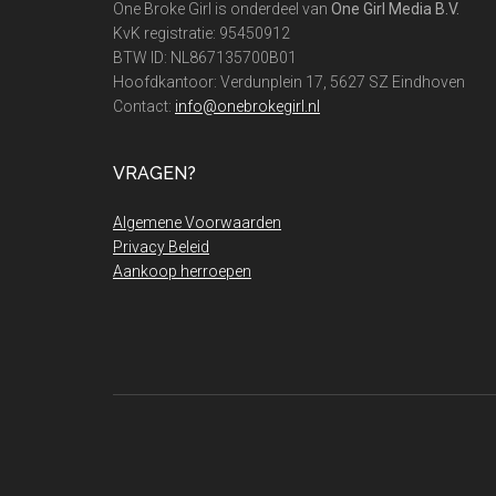
One Broke Girl is onderdeel van
One Girl Media B.V.
KvK registratie: 95450912
BTW ID: NL867135700B01
Hoofdkantoor: Verdunplein 17, 5627 SZ Eindhoven
Contact:
info@onebrokegirl.nl
VRAGEN?
Algemene Voorwaarden
Privacy Beleid
Aankoop herroepen