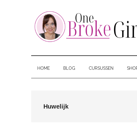
Skip
Skip
Skip
to
to
to
main
secondary
footer
content
menu
One
Jouw
hotspot
Broke
om
HOME
BLOG
CURSUSSEN
SHO
te
Girl
besparen
Huwelijk