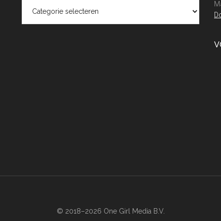
Categorieën
Ma
Do
V
© 2018–2026 One Girl Media B.V.