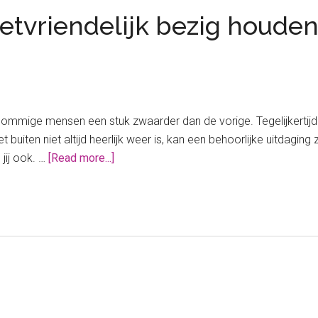
voo
tvriendelijk bezig houden 
jou
kin
ommige mensen een stuk zwaarder dan de vorige. Tegelijkertijd
et buiten niet altijd heerlijk weer is, kan een behoorlijke uitdagi
about
jij ook. …
[Read more...]
Jouw
kinderen
budgetvriendelijk
bezig
houden
tijdens
de
lockdown