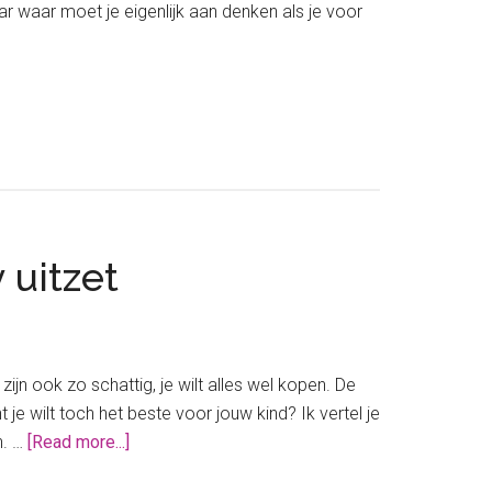
r waar moet je eigenlijk aan denken als je voor
 uitzet
ijn ook zo schattig, je wilt alles wel kopen. De
e wilt toch het beste voor jouw kind? Ik vertel je
about
n. …
[Read more...]
De