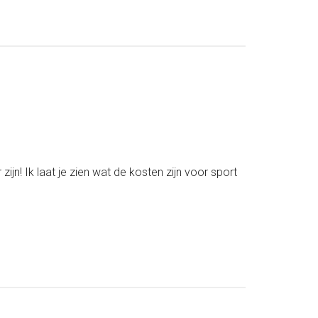
7
meest
nutteloze
aankopen
voor
jouw
baby
uitzet
n! Ik laat je zien wat de kosten zijn voor sport
ut
ten
r
rt