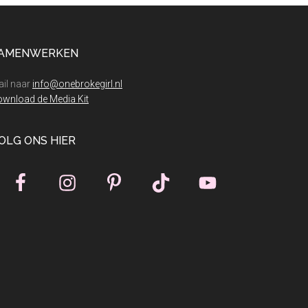
AMENWERKEN
il naar
info@onebrokegirl.nl
wnload de Media Kit
OLG ONS HIER