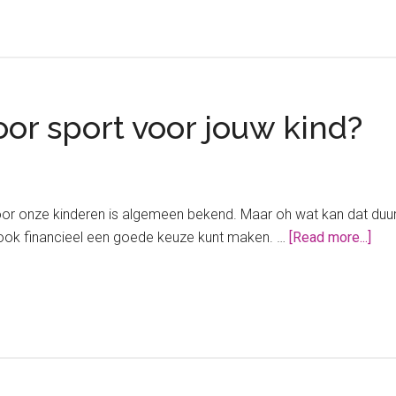
oor sport voor jouw kind?
r onze kinderen is algemeen bekend. Maar oh wat kan dat duur zij
abo
j ook financieel een goede keuze kunt maken. …
[Read more...]
Wat
zijn
de
kos
voo
spo