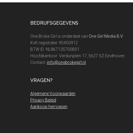
Footer
BEDRIJFSGEGEVENS
One Broke Girl is onderdeel van
One Girl Media B.V.
KvK registratie: 95450912
BTW ID: NL867135700B01
Hoofdkantoor: Verdunplein 17, 5627 SZ Eindhoven
Contact:
info@onebrokegirl.nl
VRAGEN?
Algemene Voorwaarden
Privacy Beleid
Aankoop herroepen