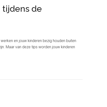
r
tijdens de
w
d?
 werken en jouw kinderen bezig houden buiten
ng zijn. Maar van deze tips worden jouw kinderen