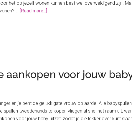
oor het op jezelf wonen kunnen best wel overweldigend zijn. Maa
about
t wonen? …
[Read more...]
Voor
het
eerst
op
jezelf
wonen:
welke
e aankopen voor jouw baby
kosten
maak
je?
nger en je bent de gelukkigste vrouw op aarde. Alle babyspullen z
pullen tweedehands te kopen vliegen al snel het raam uit, want j
kopen voor jouw baby uitzet, zodat je die lekker over kunt slaa