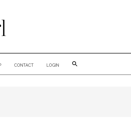
ZOEK
NAAR:
P
CONTACT
LOGIN
ZOEKKNOP