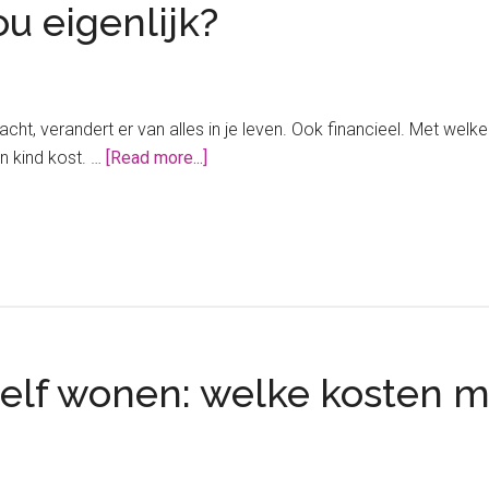
u eigenlijk?
acht, verandert er van alles in je leven. Ook financieel. Met wel
about
en kind kost. …
[Read more...]
Wat
kost
een
kind
nou
eigenlijk?
zelf wonen: welke kosten m