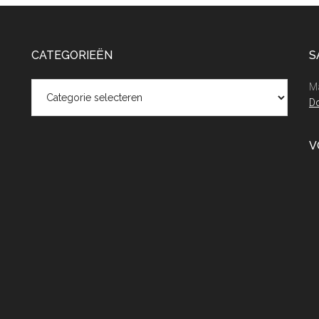
CATEGORIEËN
S
Categorieën
Ma
Do
V