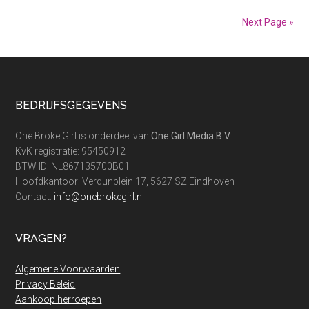
geeft
Next Page »
de
meeste
rente?
Footer
BEDRIJFSGEGEVENS
One Broke Girl is onderdeel van
One Girl Media B.V.
KvK registratie: 95450912
BTW ID: NL867135700B01
Hoofdkantoor: Verdunplein 17, 5627 SZ Eindhoven
Contact:
info@onebrokegirl.nl
VRAGEN?
Algemene Voorwaarden
Privacy Beleid
Aankoop herroepen