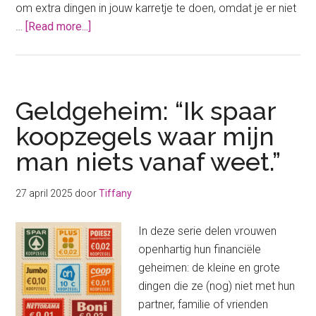
om extra dingen in jouw karretje te doen, omdat je er niet
about
…
[Read more...]
Besparen
op
boodschappen:
45
Geldgeheim: “Ik spaar
slimme
koopzegels waar mijn
tips
man niets vanaf weet.”
om
direct
geld
27 april 2025
door
Tiffany
te
besparen
In deze serie delen vrouwen
openhartig hun financiële
geheimen: de kleine en grote
dingen die ze (nog) niet met hun
partner, familie of vrienden