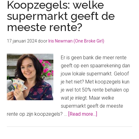
Koopzegels: welke
koopzegels
supermarkt geeft de
laten
meeste rente?
uitbetalen
bij
de
17 januari 2024
door
Iris Newman (One Broke Girl)
Albert
Heijn
Er is geen bank die meer rente
geeft op een spaarrekening dan
jouw lokale supermarkt. Geloof
je het niet? Met koopzegels kun
je wel tot 50% rente behalen op
wat je inlegt. Maar welke
supermarkt geeft de meeste
about
rente op zijn koopzegels? …
[Read more...]
Koopzegels:
welke
supermarkt