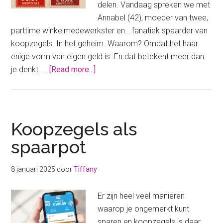
delen. Vandaag spreken we met
Annabel (42), moeder van twee,
parttime winkelmedewerkster en… fanatiek spaarder van
koopzegels. In het geheim. Waarom? Omdat het haar
enige vorm van eigen geld is. En dat betekent meer dan
about
je denkt. …
[Read more...]
Geldgeheim:
“Ik
spaar
koopzegels
Koopzegels als
waar
spaarpot
mijn
man
8 januari 2025
door
Tiffany
niets
vanaf
Er zijn heel veel manieren
weet.”
waarop je ongemerkt kunt
sparen en koopzegels is daar