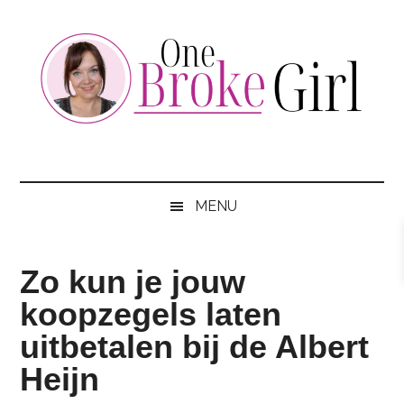
Skip
Skip
Skip
to
to
to
main
secondary
footer
content
menu
One
Jouw
hotspot
Broke
om
MENU
te
Girl
besparen
Zo kun je jouw
koopzegels laten
uitbetalen bij de Albert
Heijn