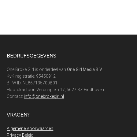
Footer
BEDRIJFSGEGEVENS
One Broke Girl is onderdeel van
One Girl Media B.V.
KvK registratie: 95450912
BTW ID: NL867135700B01
Hoofdkantoor: Verdunplein 17, 5627 SZ Eindhoven
Contact:
info@onebrokegirl.nl
VRAGEN?
Algemene Voorwaarden
Privacy Beleid