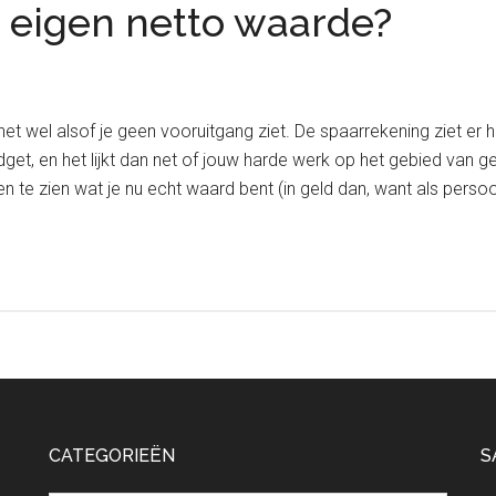
 eigen netto waarde?
t wel alsof je geen vooruitgang ziet. De spaarrekening ziet er he
et, en het lijkt dan net of jouw harde werk op het gebied van ge
n te zien wat je nu echt waard bent (in geld dan, want als pers
CATEGORIEËN
S