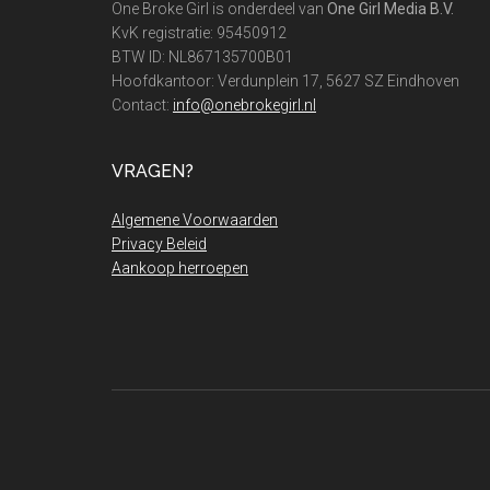
One Broke Girl is onderdeel van
One Girl Media B.V.
KvK registratie: 95450912
BTW ID: NL867135700B01
Hoofdkantoor: Verdunplein 17, 5627 SZ Eindhoven
Contact:
info@onebrokegirl.nl
VRAGEN?
Algemene Voorwaarden
Privacy Beleid
Aankoop herroepen