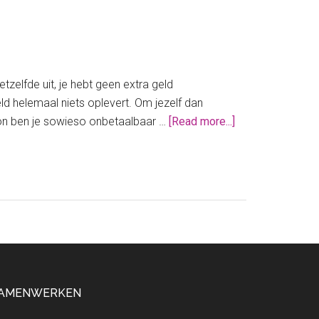
tzelfde uit, je hebt geen extra geld
ld helemaal niets oplevert. Om jezelf dan
about
oon ben je sowieso onbetaalbaar …
[Read more...]
Hoe
bereken
je
jouw
eigen
netto
waarde?
AMENWERKEN