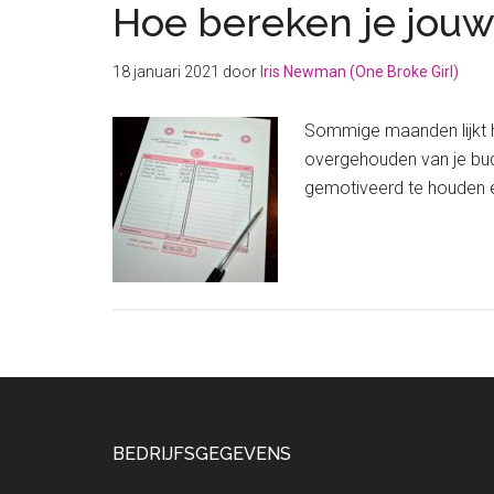
Hoe bereken je jouw
18 januari 2021
door
Iris Newman (One Broke Girl)
Sommige maanden lijkt he
overgehouden van je budg
gemotiveerd te houden e
Footer
BEDRIJFSGEGEVENS