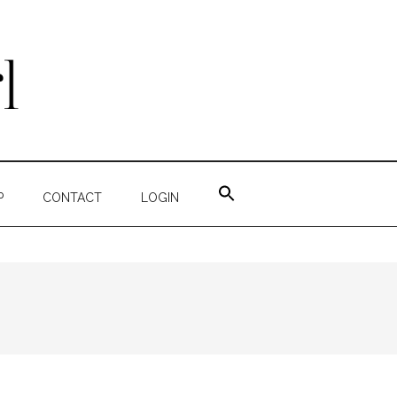
ZOEK
NAAR:
P
CONTACT
LOGIN
ZOEKKNOP