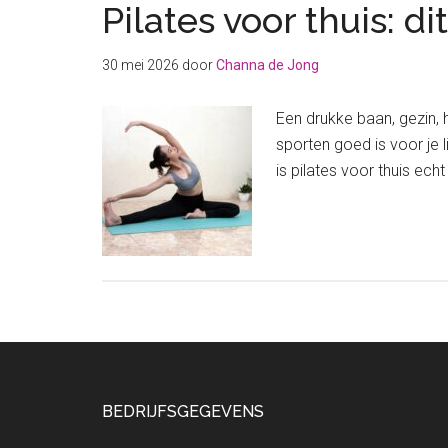
Pilates voor thuis: d
30 mei 2026
door
Channa de Jong
Een drukke baan, gezin,
sporten goed is voor je 
is pilates voor thuis ech
Footer
BEDRIJFSGEGEVENS