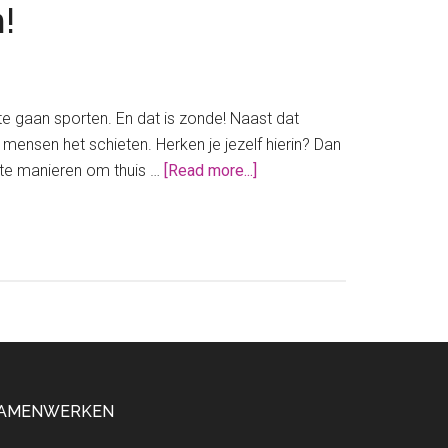
!
 gaan sporten. En dat is zonde! Naast dat
mensen het schieten. Herken je jezelf hierin? Dan
about
rste manieren om thuis …
[Read more...]
Pilates
voor
thuis:
dit
zijn
de
leukste
oefeningen!
AMENWERKEN