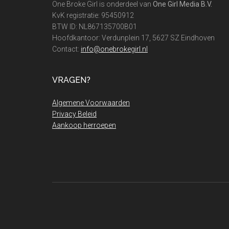
One Broke Girl is onderdeel van
One Girl Media B.V.
KvK registratie: 95450912
BTW ID: NL867135700B01
Hoofdkantoor: Verdunplein 17, 5627 SZ Eindhoven
Contact:
info@onebrokegirl.nl
VRAGEN?
Algemene Voorwaarden
Privacy Beleid
Aankoop herroepen