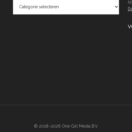
Categorieën
Ma
Do
V
© 2018–2026 One Girl Media B.V.