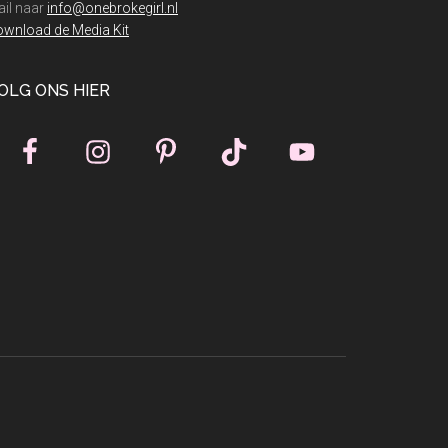
il naar
info@onebrokegirl.nl
wnload de Media Kit
OLG ONS HIER