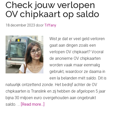
Check jouw verlopen
OV chipkaart op saldo
18 december 2023
door
Tiffany
Wist je dat er veel geld verloren
gaat aan dingen zoals een
verlopen OV chipkaart? Vooral
de anonieme OV chipkaarten
worden vaak maar eenmalig
gebruikt, waardoor ze daarna in
een la belanden mét saldo. Dit is
natuurlijk ontzettend zonde. Het bedrijf achter de OV
chipkaarten is Translink en zij hebben de afgelopen 5 jaar
bijna 30 miljoen euro overgehouden aan ongebruikt
about
saldo. …
[Read more...]
Check