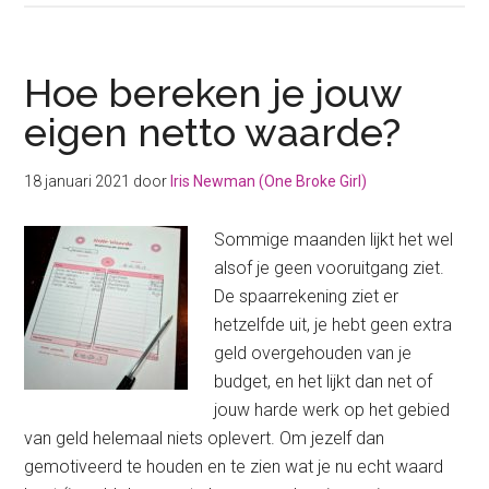
jouw
verlopen
OV
Hoe bereken je jouw
chipkaart
eigen netto waarde?
op
saldo
18 januari 2021
door
Iris Newman (One Broke Girl)
Sommige maanden lijkt het wel
alsof je geen vooruitgang ziet.
De spaarrekening ziet er
hetzelfde uit, je hebt geen extra
geld overgehouden van je
budget, en het lijkt dan net of
jouw harde werk op het gebied
van geld helemaal niets oplevert. Om jezelf dan
gemotiveerd te houden en te zien wat je nu echt waard