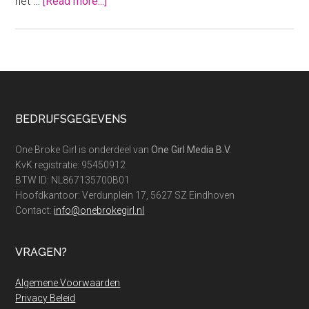
about
het …
[Read more...]
Spaar
veel
geld
door
middel
van
Footer
BEDRIJFSGEGEVENS
het
sneeuwbaleffect
One Broke Girl is onderdeel van
One Girl Media B.V.
KvK registratie: 95450912
BTW ID: NL867135700B01
Hoofdkantoor: Verdunplein 17, 5627 SZ Eindhoven
Contact:
info@onebrokegirl.nl
VRAGEN?
Algemene Voorwaarden
Privacy Beleid