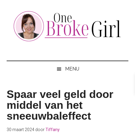
Skip
Skip
Skip
to
to
to
main
secondary
footer
content
menu
One
Jouw
hotspot
Broke
om
MENU
te
Girl
besparen
Spaar veel geld door
middel van het
sneeuwbaleffect
30 maart 2024
door
Tiffany