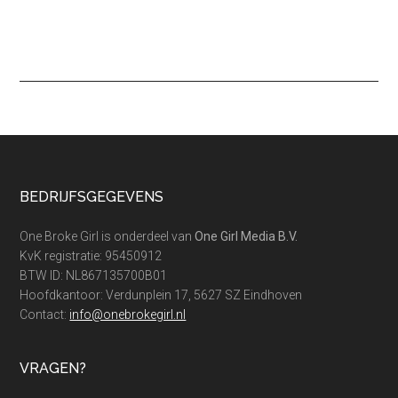
Footer
BEDRIJFSGEGEVENS
One Broke Girl is onderdeel van
One Girl Media B.V.
KvK registratie: 95450912
BTW ID: NL867135700B01
Hoofdkantoor: Verdunplein 17, 5627 SZ Eindhoven
Contact:
info@onebrokegirl.nl
VRAGEN?