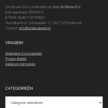
alles
One Broke Girl is onderdeel van
One Girl Media B.V.
in
KvK registratie: 95450912
de
BTW ID: NL867135700B01
Hoofdkantoor: Verdunplein 17, 5627 SZ Eindhoven
SMEG
Contact:
info@onebrokegirl.nl
spaaractie
van
Albert
VRAGEN?
Heijn!
Algemene Voorwaarden
Privacy Beleid
Aankoop herroepen
CATEGORIEËN
Categorieën