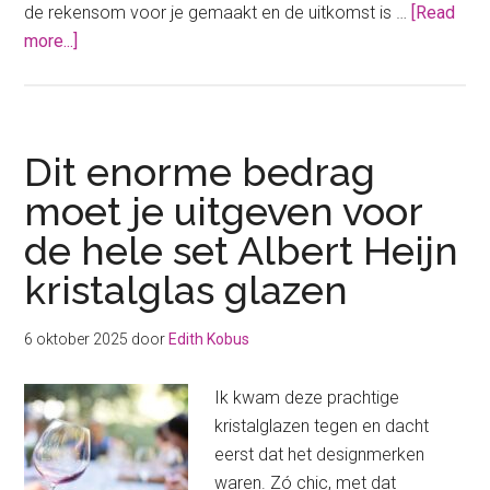
de rekensom voor je gemaakt en de uitkomst is …
[Read
about
more...]
Dit
mega
bedrag
moet
Dit enorme bedrag
je
moet je uitgeven voor
uitgeven
de hele set Albert Heijn
voor
de
kristalglas glazen
hele
Brabantia
6 oktober 2025
door
Edith Kobus
set
bij
Ik kwam deze prachtige
Albert
kristalglazen tegen en dacht
Heijn
eerst dat het designmerken
waren. Zó chic, met dat