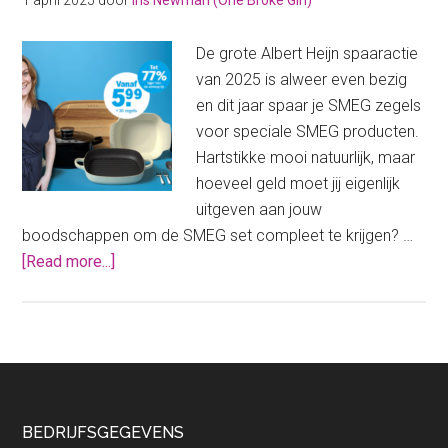
1 april 2025
door
Iris Newman (One Broke Girl)
Albert
Heijn
De grote Albert Heijn spaaractie
kristalglas
van 2025 is alweer even bezig
glazen
en dit jaar spaar je SMEG zegels
voor speciale SMEG producten.
Hartstikke mooi natuurlijk, maar
hoeveel geld moet jij eigenlijk
uitgeven aan jouw
boodschappen om de SMEG set compleet te krijgen? …
about
[Read more...]
Dit
enorme
bedrag
geef
je
uit
Footer
BEDRIJFSGEGEVENS
voor