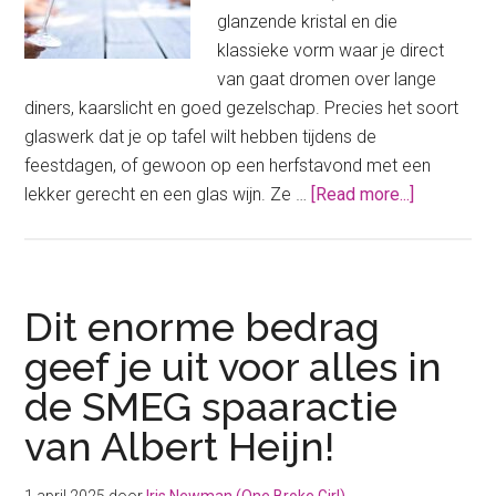
glanzende kristal en die
klassieke vorm waar je direct
van gaat dromen over lange
diners, kaarslicht en goed gezelschap. Precies het soort
glaswerk dat je op tafel wilt hebben tijdens de
feestdagen, of gewoon op een herfstavond met een
about
lekker gerecht en een glas wijn. Ze …
[Read more...]
Dit
enorme
bedrag
moet
Dit enorme bedrag
je
geef je uit voor alles in
uitgeven
de SMEG spaaractie
voor
de
van Albert Heijn!
hele
set