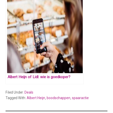
Albert Heijn of Lidl: wie is goedkoper?
Filed Under:
Deals
Tagged With:
Albert Heijn
,
boodschappen
,
spaaractie