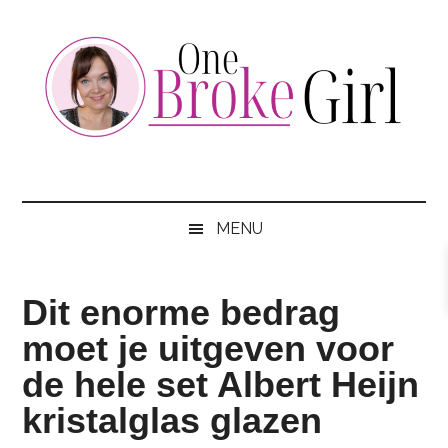
Skip
Skip
Skip
to
to
to
main
secondary
footer
content
menu
One
Jouw
hotspot
Broke
om
MENU
te
Girl
besparen
Dit enorme bedrag
moet je uitgeven voor
de hele set Albert Heijn
kristalglas glazen