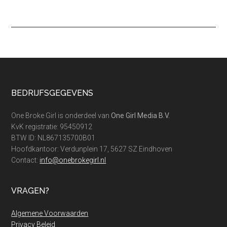
Footer
BEDRIJFSGEGEVENS
One Broke Girl is onderdeel van
One Girl Media B.V.
KvK registratie: 95450912
BTW ID: NL867135700B01
Hoofdkantoor: Verdunplein 17, 5627 SZ Eindhoven
Contact:
info@onebrokegirl.nl
VRAGEN?
Algemene Voorwaarden
Privacy Beleid