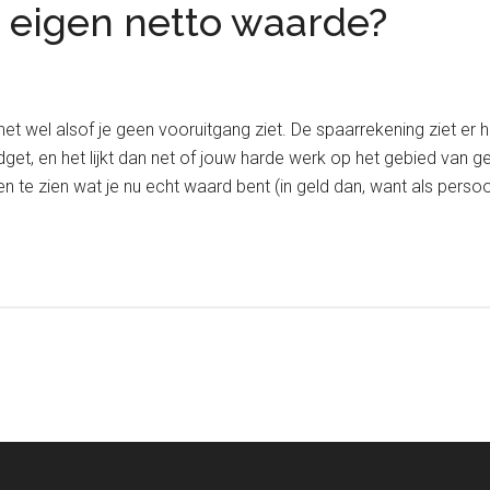
 eigen netto waarde?
t wel alsof je geen vooruitgang ziet. De spaarrekening ziet er he
et, en het lijkt dan net of jouw harde werk op het gebied van ge
n te zien wat je nu echt waard bent (in geld dan, want als pers