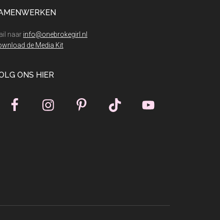
AMENWERKEN
il naar
info@onebrokegirl.nl
wnload de Media Kit
OLG ONS HIER