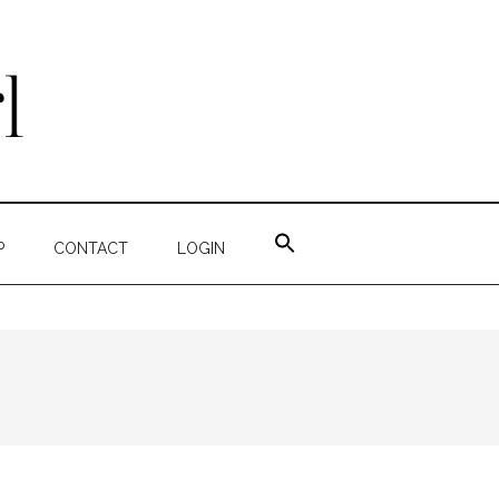
ZOEK
NAAR:
P
CONTACT
LOGIN
ZOEKKNOP