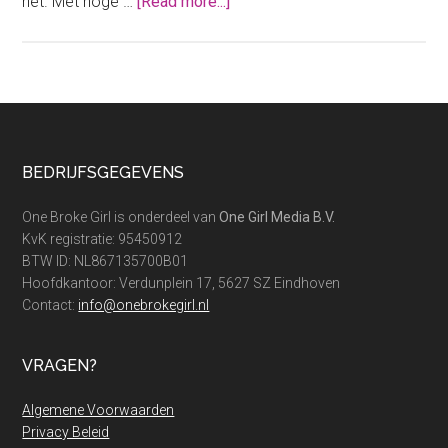
about
net. Met hoge …
[Read more...]
Terugleverkosten
zonnepanelen;
hoe
kies
je
de
Footer
BEDRIJFSGEGEVENS
beste
leverancier?
One Broke Girl is onderdeel van
One Girl Media B.V.
KvK registratie: 95450912
BTW ID: NL867135700B01
Hoofdkantoor: Verdunplein 17, 5627 SZ Eindhoven
Contact:
info@onebrokegirl.nl
VRAGEN?
Algemene Voorwaarden
Privacy Beleid