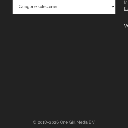
Categorieën
Ma
Do
V
© 2018–2026 One Girl Media B.V.