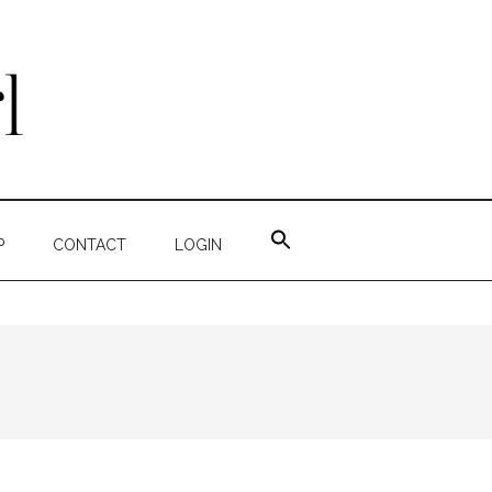
ZOEK
NAAR:
P
CONTACT
LOGIN
ZOEKKNOP