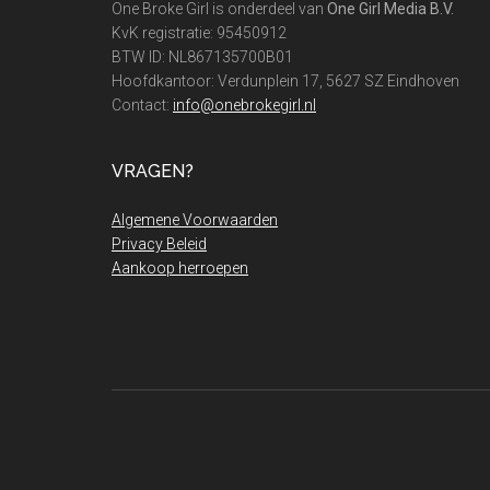
One Broke Girl is onderdeel van
One Girl Media B.V.
KvK registratie: 95450912
BTW ID: NL867135700B01
Hoofdkantoor: Verdunplein 17, 5627 SZ Eindhoven
Contact:
info@onebrokegirl.nl
VRAGEN?
Algemene Voorwaarden
Privacy Beleid
Aankoop herroepen