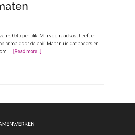
omaten
n € 0,45 per blik. Mijn voorraadkast heeft er
 prima door de chili. Maar nu is dat anders en
about
rom. …
[Read more...]
Waarom
ik
graag
meer
betaal
voor
gepelde
tomaten
AMENWERKEN