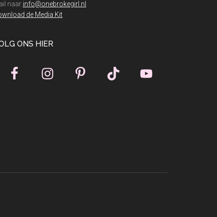
il naar
info@onebrokegirl.nl
wnload de Media Kit
OLG ONS HIER