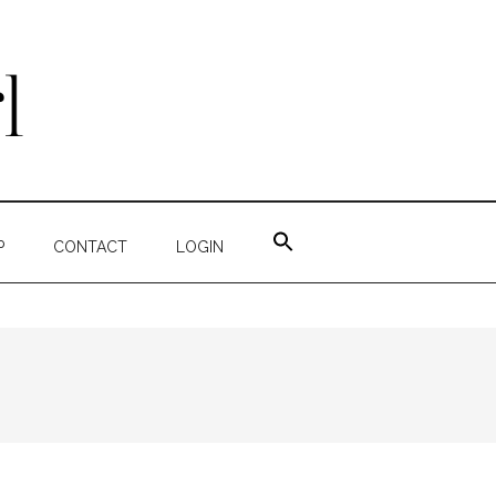
ZOEK
NAAR:
P
CONTACT
LOGIN
ZOEKKNOP