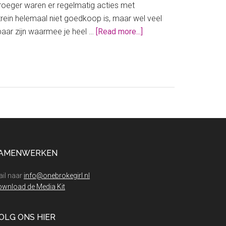
 Vroeger waren er regelmatig acties met
trein helemaal niet goedkoop is, maar wel veel
about
gbaar zijn waarmee je heel …
[Read more...]
Goedkope
treinkaartjes
zijn
terug!
AMENWERKEN
il naar
info@onebrokegirl.nl
wnload de Media Kit
OLG ONS HIER