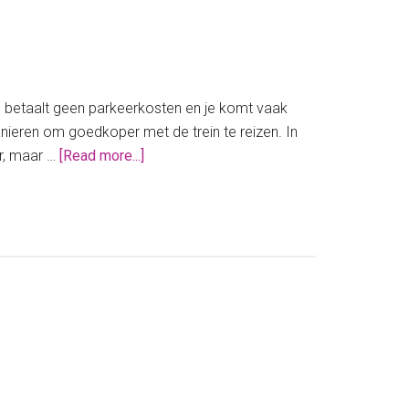
en, je betaalt geen parkeerkosten en je komt vaak
anieren om goedkoper met de trein te reizen. In
about
er, maar …
[Read more...]
Zo
ga
je
goedkoper
met
de
trein!