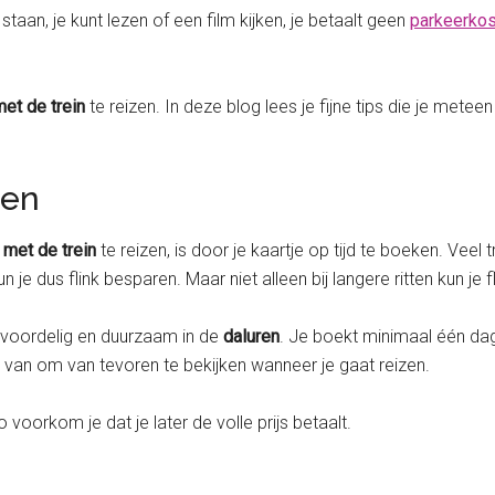
te staan, je kunt lezen of een film kijken, je betaalt geen
parkeerko
et de trein
te reizen. In deze blog lees je fijne tips die je meteen
ren
met de trein
te reizen, is door je kaartje op tijd te boeken. Veel
un je dus flink besparen. Maar niet alleen bij langere ritten kun je 
e voordelig en duurzaam in de
daluren
. Je boekt minimaal één dag 
e
van om van tevoren te bekijken wanneer je gaat reizen.
orkom je dat je later de volle prijs betaalt.