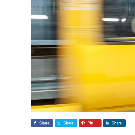
Share
Share
Pin
Share