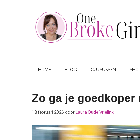
Skip
Skip
Skip
to
to
to
main
secondary
footer
content
menu
One
Jouw
hotspot
Broke
om
HOME
BLOG
CURSUSSEN
SHO
te
Girl
besparen
Zo ga je goedkoper 
18 februari 2026
door
Laura Oude Vrielink