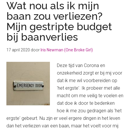
Wat nou als ik mijn
baan zou verliezen?
Mijn gestripte budget
bij baanverlies
17 april 2020
door
Iris Newman (One Broke Girl)
Deze tijd van Corona en
onzekerheid zorgt er bij mij voor
dat ik me wil voorbereiden op
'het ergste'. Ik probeer met alle
macht om me veilig te voelen en
dat doe ik door te bedenken
hoe ik me zou gedragen als 'het
ergste' gebeurt. Nu zijn er veel ergere dingen in het leven
dan het verliezen van een baan, maar het voelt voor mij