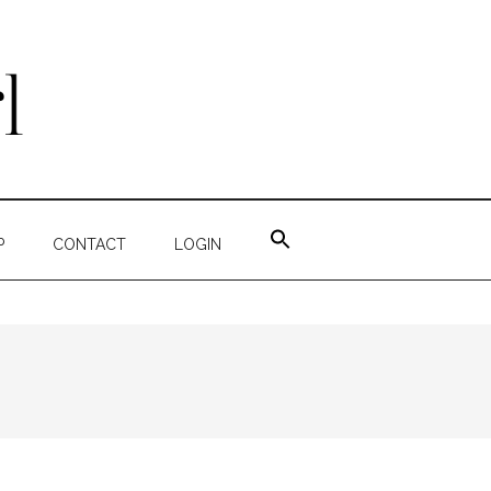
ZOEK
NAAR:
P
CONTACT
LOGIN
ZOEKKNOP