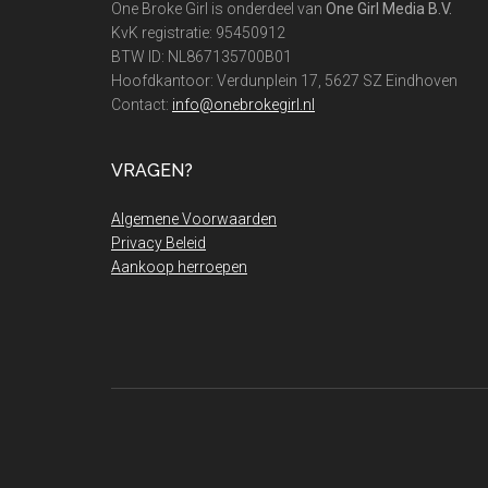
One Broke Girl is onderdeel van
One Girl Media B.V.
KvK registratie: 95450912
BTW ID: NL867135700B01
Hoofdkantoor: Verdunplein 17, 5627 SZ Eindhoven
Contact:
info@onebrokegirl.nl
VRAGEN?
Algemene Voorwaarden
Privacy Beleid
Aankoop herroepen