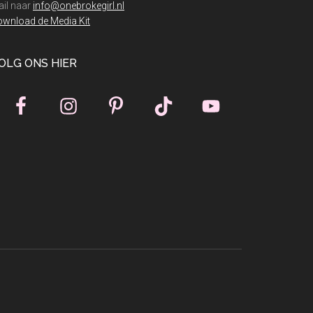
il naar
info@onebrokegirl.nl
wnload de Media Kit
OLG ONS HIER