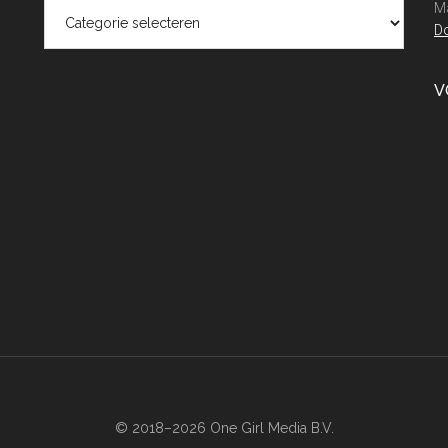
Categorieën
Ma
Do
V
© 2018–2026 One Girl Media B.V.