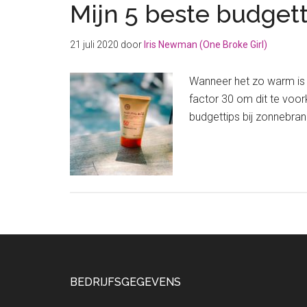
Mijn 5 beste budget
21 juli 2020
door
Iris Newman (One Broke Girl)
Wanneer het zo warm is a
factor 30 om dit te voor
budgettips bij zonnebra
Footer
BEDRIJFSGEGEVENS