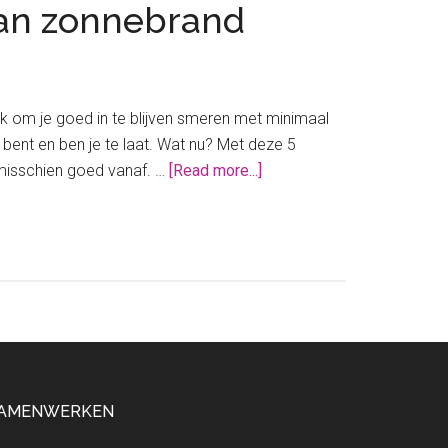
van zonnebrand
aak om je goed in te blijven smeren met minimaal
 bent en ben je te laat. Wat nu? Met deze 5
about
 misschien goed vanaf. …
[Read more...]
Mijn
5
beste
budgettips
voor
het
behandelen
van
zonnebrand
AMENWERKEN