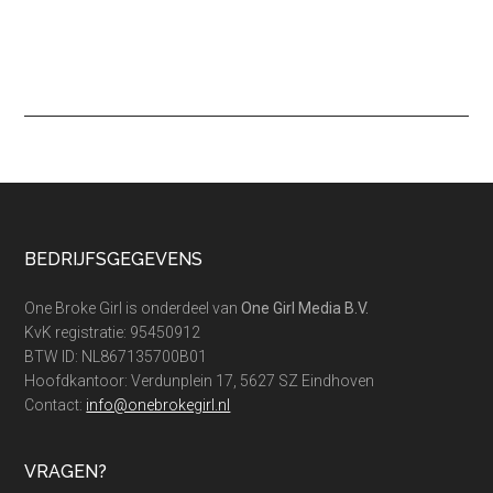
Footer
BEDRIJFSGEGEVENS
One Broke Girl is onderdeel van
One Girl Media B.V.
KvK registratie: 95450912
BTW ID: NL867135700B01
Hoofdkantoor: Verdunplein 17, 5627 SZ Eindhoven
Contact:
info@onebrokegirl.nl
VRAGEN?