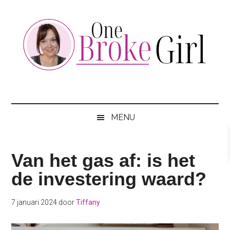
Skip
Skip
Skip
to
to
to
main
secondary
footer
content
menu
One
Jouw
hotspot
Broke
om
MENU
te
Girl
besparen
Van het gas af: is het
de investering waard?
7 januari 2024
door
Tiffany