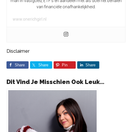
man in vastgoed, ETF’s en aandelen met als doel het behalen
van financiële onafhankelijkheid.
www.onerichgirl.nl
Disclaimer
Share
Share
Pin
Share
Dit Vind Je Misschien Ook Leuk...