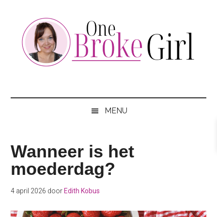
Skip
Skip
Skip
to
to
to
main
secondary
footer
content
menu
One
Jouw
hotspot
Broke
om
MENU
te
Girl
besparen
Wanneer is het
moederdag?
4 april 2026
door
Edith Kobus