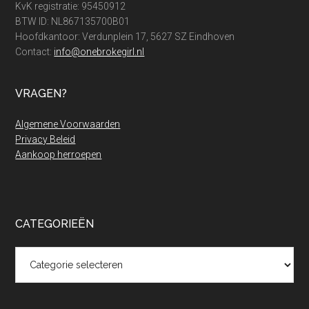
KvK registratie: 95450912
BTW ID: NL867135700B01
Hoofdkantoor: Verdunplein 17, 5627 SZ Eindhoven
Contact:
info@onebrokegirl.nl
VRAGEN?
Algemene Voorwaarden
Privacy Beleid
Aankoop herroepen
CATEGORIEËN
Categorieën