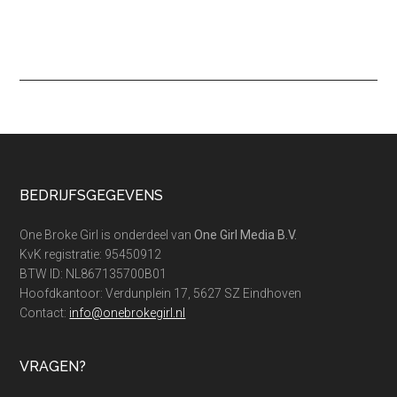
Footer
BEDRIJFSGEGEVENS
One Broke Girl is onderdeel van
One Girl Media B.V.
KvK registratie: 95450912
BTW ID: NL867135700B01
Hoofdkantoor: Verdunplein 17, 5627 SZ Eindhoven
Contact:
info@onebrokegirl.nl
VRAGEN?