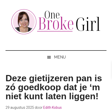
Skip
Skip
Skip
to
to
to
main
secondary
footer
content
menu
One
Jouw
hotspot
Broke
om
MENU
te
Girl
besparen
Deze gietijzeren pan is
zó goedkoop dat je ‘m
niet kunt laten liggen!
29 augustus 2025
door
Edith Kobus