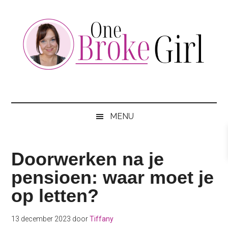
Skip
Skip
Skip
to
to
to
main
secondary
footer
content
menu
One
Jouw
hotspot
Broke
om
MENU
te
Girl
besparen
Doorwerken na je
pensioen: waar moet je
op letten?
13 december 2023
door
Tiffany