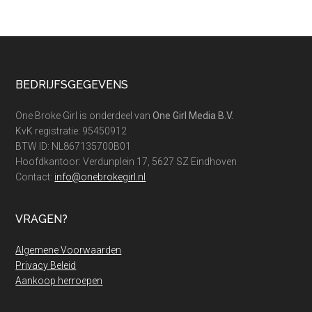
Footer
BEDRIJFSGEGEVENS
One Broke Girl is onderdeel van
One Girl Media B.V.
KvK registratie: 95450912
BTW ID: NL867135700B01
Hoofdkantoor: Verdunplein 17, 5627 SZ Eindhoven
Contact:
info@onebrokegirl.nl
VRAGEN?
Algemene Voorwaarden
Privacy Beleid
Aankoop herroepen