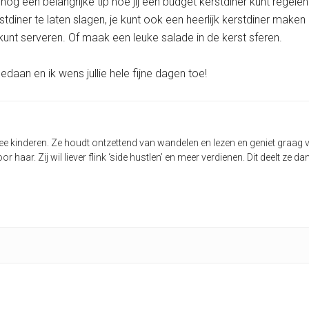
r nog een belangrijke tip hoe jij een budget kerstdiner kunt reg
tdiner te laten slagen, je kunt ook een heerlijk kerstdiner mak
kunt serveren. Of maak een leuke salade in de kerst sferen.
edaan en ik wens jullie hele fijne dagen toe!
wee kinderen. Ze houdt ontzettend van wandelen en lezen en geniet graag v
oor haar. Zij wil liever flink ‘side hustlen’ en meer verdienen. Dit deelt z