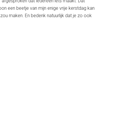
aar afgesproken dat iedereen iets maakt. Dat
oon een beetje van mijn enige vrije kerstdag kan
w zou maken. En bedenk natuurlijk dat je zo ook