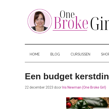
Skip
Skip
Skip
to
to
to
main
secondary
footer
content
menu
One
Jouw
hotspot
Broke
om
HOME
BLOG
CURSUSSEN
SHO
te
Girl
besparen
Een budget kerstdine
22 december 2023
door
Iris Newman (One Broke Girl)