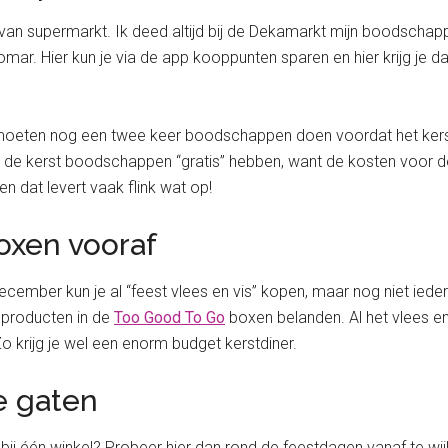
an supermarkt. Ik deed altijd bij de Dekamarkt mijn boodschap
r. Hier kun je via de app kooppunten sparen en hier krijg je da
 moeten nog een twee keer boodschappen doen voordat het kerst 
e de kerst boodschappen “gratis” hebben, want de kosten voor d
en dat levert vaak flink wat op!
oxen vooraf
cember kun je al “feest vlees en vis” kopen, maar nog niet ieder
e producten in de
Too Good To Go
boxen belanden. Al het vlees en 
o krijg je wel een enorm budget kerstdiner.
e gaten
 één winkel? Probeer hier dan rond de feestdagen vanaf te wijken