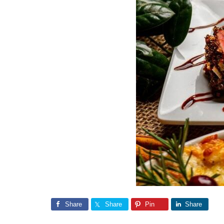
Share
Share
Pin
Share