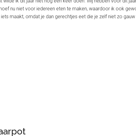
at wilde ik dit jaar niet nog een keer doen. Wij hebben voor dit j
 Ik hoef nu niet voor iedereen eten te maken, waardoor ik ook gew
n iets maakt, omdat je dan gerechtjes eet die je zelf niet zo gau
aarpot