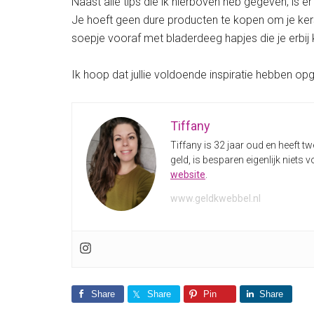
Naast alle tips die ik hierboven heb gegeven, is e
Je hoeft geen dure producten te kopen om je kers
soepje vooraf met bladerdeeg hapjes die je erbij 
Ik hoop dat jullie voldoende inspiratie hebben opg
Tiffany
Tiffany is 32 jaar oud en heeft t
geld, is besparen eigenlijk niets v
website
.
www.geldkwebbel.nl
Share
Share
Pin
Share