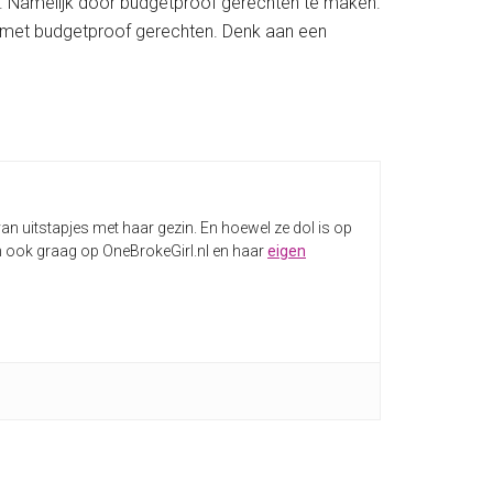
elen. Namelijk door budgetproof gerechten te maken.
en met budgetproof gerechten. Denk aan een
an uitstapjes met haar gezin. En hoewel ze dol is op
e dan ook graag op OneBrokeGirl.nl en haar
eigen