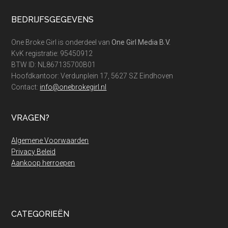
Footer
BEDRIJFSGEGEVENS
One Broke Girl is onderdeel van
One Girl Media B.V.
KvK registratie: 95450912
BTW ID: NL867135700B01
Hoofdkantoor: Verdunplein 17, 5627 SZ Eindhoven
Contact:
info@onebrokegirl.nl
VRAGEN?
Algemene Voorwaarden
Privacy Beleid
Aankoop herroepen
CATEGORIEËN