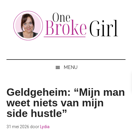
Skip
Skip
Skip
to
to
to
main
secondary
footer
content
menu
One
Jouw
hotspot
Broke
om
MENU
te
Girl
besparen
Geldgeheim: “Mijn man
weet niets van mijn
side hustle”
31 mei 2026
door
Lydia