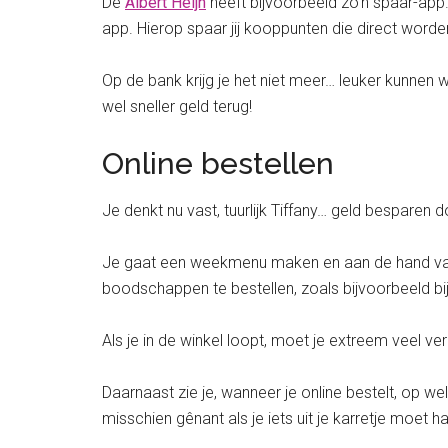
De
Albert Heijn
heeft bijvoorbeeld zo’n spaar-app.
app. Hierop spaar jij kooppunten die direct worde
Op de bank krijg je het niet meer… leuker kunnen
wel sneller geld terug!
Online bestellen
Je denkt nu vast, tuurlijk Tiffany… geld besparen do
Je gaat een weekmenu maken en aan de hand van 
boodschappen te bestellen, zoals bijvoorbeeld bi
Als je in de winkel loopt, moet je extreem veel ve
Daarnaast zie je, wanneer je online bestelt, op wel
misschien gênant als je iets uit je karretje moet 