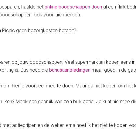
 besparen, haalde het
online boodschappen doen
al een flink be
 boodschappen, ook voor luie mensen.
 Picnic geen bezorgkosten betaalt?
aren op jouw boodschappen. Veel supermarkten kopen eens in de zov
orting is. Dus houd die
bonusaanbiedingen
maar goed in de gat
er fijn om hier je voordeel mee te doen. Maar ga niet kopen om het 
uiken? Maak dan gebruik van zo’n bulk actie. Je kunt hiermee dir
d met actieprijzen en de weken erna hoef ik het niet te kopen voo