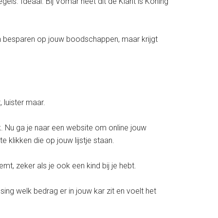
els. Ideaal. Bij Vomar heet dit de Klant is Koning
een besparen op jouw boodschappen, maar krijgt
, luister maar.
 Nu ga je naar een website om online jouw
e klikken die op jouw lijstje staan.
t, zeker als je ook een kind bij je hebt.
ssing welk bedrag er in jouw kar zit en voelt het