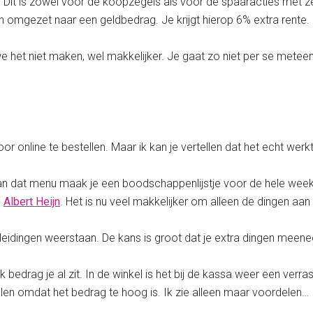
 Dit is zowel voor de koopzegels als voor de spaaracties met zeg
n omgezet naar een geldbedrag. Je krijgt hierop 6% extra rente.
 we het niet maken, wel makkelijker. Je gaat zo niet per se met
or online te bestellen. Maar ik kan je vertellen dat het echt werkt
dat menu maak je een boodschappenlijstje voor de hele week.
j
Albert Heijn
. Het is nu veel makkelijker om alleen de dingen aan t
rleidingen weerstaan. De kans is groot dat je extra dingen meeneem
k bedrag je al zit. In de winkel is het bij de kassa weer een verra
halen omdat het bedrag te hoog is. Ik zie alleen maar voordelen…