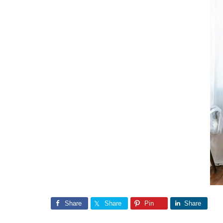
Share
Share
Pin
Share