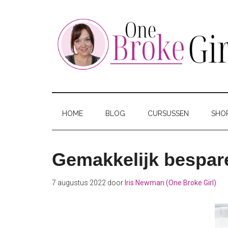
Skip
Skip
Skip
to
to
to
main
secondary
footer
content
menu
One
Jouw
hotspot
Broke
om
HOME
BLOG
CURSUSSEN
SHO
te
Girl
besparen
Gemakkelijk bespar
7 augustus 2022
door
Iris Newman (One Broke Girl)