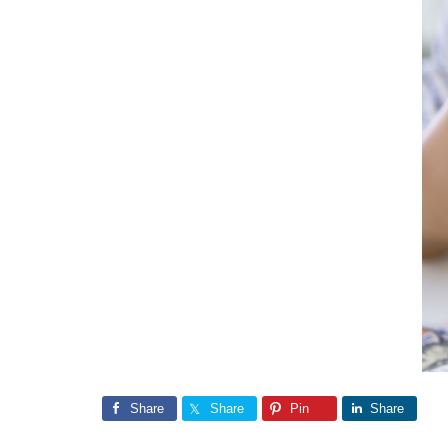
Share
Share
Pin
Share