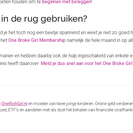
 moeten houden om te
beginnen met beleggen
!
e in de rug gebruiken?
ind je het toch nog een beetje spannend en weet je niet zo goed 
n het
One Broke Girl Membership
namelijk de hele maand in op al
 manier en hebben daarbij ook de hulp ingeschakeld van enkele ex
nis heeft daarover.
Meld je dus snel aan voor het One Broke Gi
n
OneRichGirl.nl
en moeder van twee jonge kinderen. Online geld verdiene
ed, ETF’s en aandelen met als doel het behalen van financiële onafhankel