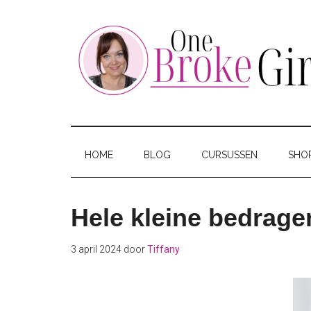
Skip
Skip
Skip
to
to
to
main
secondary
footer
content
menu
One
Jouw
hotspot
Broke
om
HOME
BLOG
CURSUSSEN
SHO
te
Girl
besparen
Hele kleine bedrage
3 april 2024
door
Tiffany