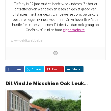
Tiffany is 32 jaar oud en heeft twee kinderen. Ze houdt
ontzettend van wandelen en lezen en geniet graag van
uitstapjes met haar gezin. En hoewel ze dol is op geld, is
besparen eigenlijk niets voor haar. Zij wil liever flink ‘side
hustlen’ en meer verdienen. Dit deelt ze dan ook graag op
OneBrokeGirl.nl en haar
eigen website
.
www.geldkwebbel.nl
Share
Share
Pin
Share
Dit Vind Je Misschien Ook Leuk...