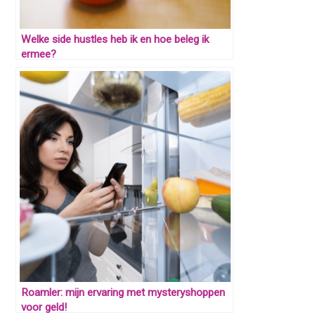
Welke side hustles heb ik en hoe beleg ik
ermee?
Roamler: mijn ervaring met mysteryshoppen
voor geld!