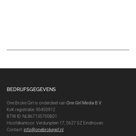
Footer
BEDRIJFSGEGEVENS
One Broke Girl is onderdeel van
One Girl Media B.V.
KvK registratie: 95450912
BTW ID: NL867135700B01
Hoofdkantoor: Verdunplein 17, 5627 SZ Eindhoven
Contact:
info@onebrokegirl.nl