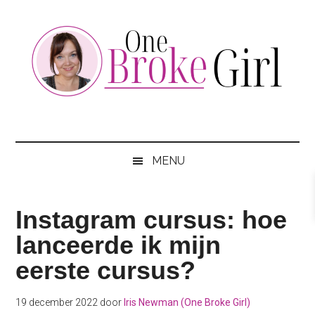
Skip
Skip
Skip
to
to
to
main
secondary
footer
content
menu
One
Jouw
hotspot
Broke
om
MENU
te
Girl
besparen
Instagram cursus: hoe
lanceerde ik mijn
eerste cursus?
19 december 2022
door
Iris Newman (One Broke Girl)