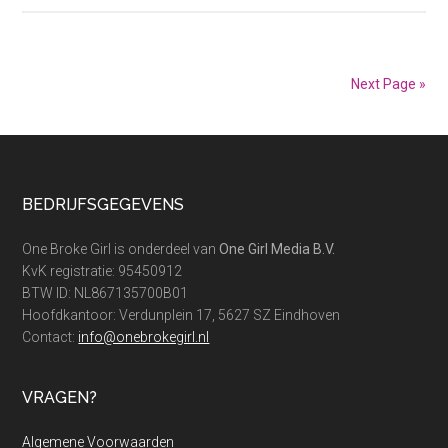
razendsn
aflossen
met
Next Page »
de
sneeuwb
Footer
BEDRIJFSGEGEVENS
One Broke Girl is onderdeel van
One Girl Media B.V.
KvK registratie: 95450912
BTW ID: NL867135700B01
Hoofdkantoor: Verdunplein 17, 5627 SZ Eindhoven
Contact:
info@onebrokegirl.nl
VRAGEN?
Algemene Voorwaarden