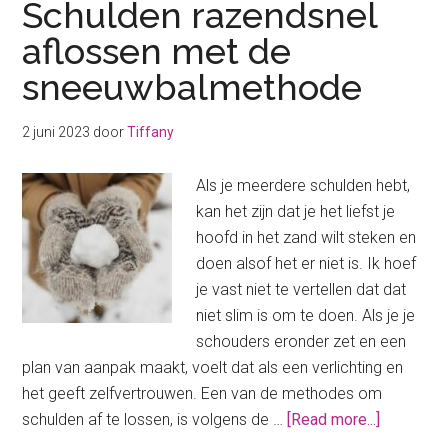
Schulden razendsnel
Wat
aflossen met de
is
sneeuwbalmethode
beter?
2 juni 2023
door
Tiffany
Als je meerdere schulden hebt,
kan het zijn dat je het liefst je
hoofd in het zand wilt steken en
doen alsof het er niet is. Ik hoef
je vast niet te vertellen dat dat
niet slim is om te doen. Als je je
schouders eronder zet en een
plan van aanpak maakt, voelt dat als een verlichting en
het geeft zelfvertrouwen. Een van de methodes om
about
schulden af te lossen, is volgens de …
[Read more...]
Schulden