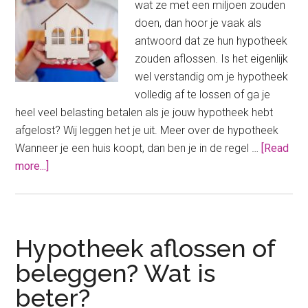
wat ze met een miljoen zouden
doen, dan hoor je vaak als
antwoord dat ze hun hypotheek
zouden aflossen. Is het eigenlijk
wel verstandig om je hypotheek
volledig af te lossen of ga je
heel veel belasting betalen als je jouw hypotheek hebt
afgelost? Wij leggen het je uit. Meer over de hypotheek
Wanneer je een huis koopt, dan ben je in de regel …
[Read
about
more...]
Jouw
hypotheek
afgelost?
Zoveel
Hypotheek aflossen of
belasting
beleggen? Wat is
betaal
beter?
je