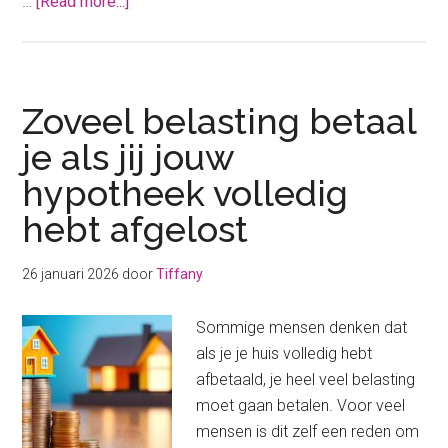
about
…
[Read more...]
Geldgeheim:
“Wij
liegen
dat
Zoveel belasting betaal
wij
je als jij jouw
schulden
hypotheek volledig
hebben”
hebt afgelost
26 januari 2026
door
Tiffany
Sommige mensen denken dat
als je je huis volledig hebt
afbetaald, je heel veel belasting
moet gaan betalen. Voor veel
mensen is dit zelf een reden om