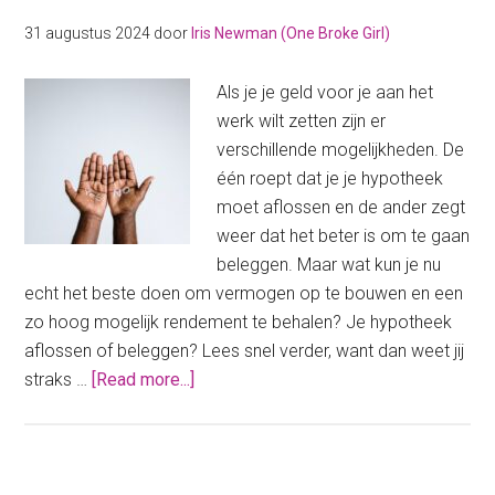
dan!
31 augustus 2024
door
Iris Newman (One Broke Girl)
Als je je geld voor je aan het
werk wilt zetten zijn er
verschillende mogelijkheden. De
één roept dat je je hypotheek
moet aflossen en de ander zegt
weer dat het beter is om te gaan
beleggen. Maar wat kun je nu
echt het beste doen om vermogen op te bouwen en een
zo hoog mogelijk rendement te behalen? Je hypotheek
aflossen of beleggen? Lees snel verder, want dan weet jij
about
straks …
[Read more...]
Hypotheek
aflossen
of
beleggen?