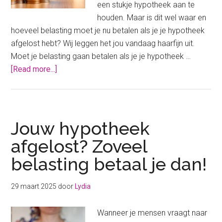
een stukje hypotheek aan te
houden. Maar is dit wel waar en
hoeveel belasting moet je nu betalen als je je hypotheek
afgelost hebt? Wij leggen het jou vandaag haarfijn uit.
Moet je belasting gaan betalen als je je hypotheek …
about
[Read more...]
Zoveel
belasting
betaal
je
Jouw hypotheek
als
afgelost? Zoveel
jij
belasting betaal je dan!
jouw
hypotheek
volledig
29 maart 2025
door
Lydia
hebt
afgelost
Wanneer je mensen vraagt naar