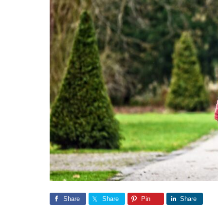
Share
Share
Pin
Share