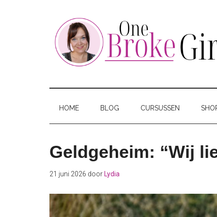
Skip
Skip
Skip
to
to
to
main
secondary
footer
content
menu
One
Jouw
hotspot
Broke
om
HOME
BLOG
CURSUSSEN
SHO
te
Girl
besparen
Geldgeheim: “Wij li
21 juni 2026
door
Lydia