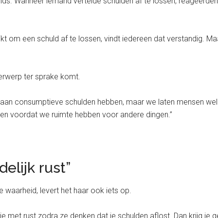
nds. Wanneer iemand vertelde schulden af te lossen, reageerde
ruikt om een schuld af te lossen, vindt iedereen dat verstandig. M
erwerp ter sprake komt.
’s aan consumptieve schulden hebben, maar we laten mensen wel 
sen voordat we ruimte hebben voor andere dingen.”
elijk rust”
e waarheid, levert het haar ook iets op.
e met rust zodra ze denken dat je schulden aflost. Dan krijg je