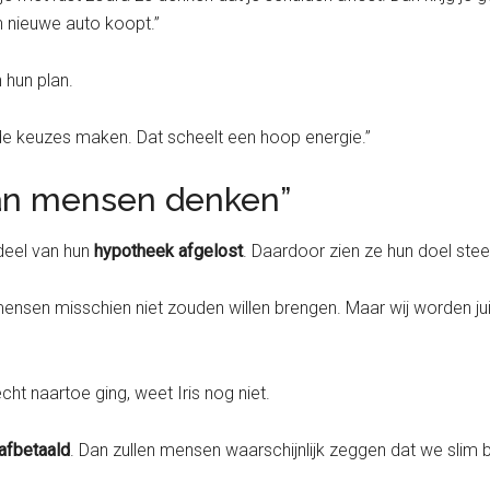
 nieuwe auto koopt.”
 hun plan.
de keuzes maken. Dat scheelt een hoop energie.”
 dan mensen denken”
 deel van hun
hypotheek afgelost
. Daardoor zien ze hun doel stee
nsen misschien niet zouden willen brengen. Maar wij worden juist
écht naartoe ging, weet Iris nog niet.
afbetaald
. Dan zullen mensen waarschijnlijk zeggen dat we slim b