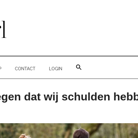
ZOEK
NAAR:
P
CONTACT
LOGIN
ZOEKKNOP
egen dat wij schulden heb