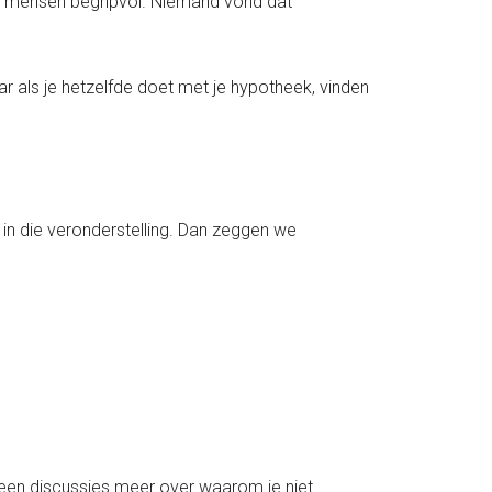
n mensen begripvol. Niemand vond dat
aar als je hetzelfde doet met je hypotheek, vinden
in die veronderstelling. Dan zeggen we
 geen discussies meer over waarom je niet