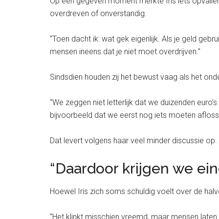
Op een gegeven moment merkte Iris iets opvalle
overdreven of onverstandig.
“Toen dacht ik: wat gek eigenlijk. Als je geld geb
mensen ineens dat je niet moet overdrijven.”
Sindsdien houden zij het bewust vaag als het ond
“We zeggen niet letterlijk dat we duizenden euro
bijvoorbeeld dat we eerst nog iets moeten aflos
Dat levert volgens haar veel minder discussie op.
“Daardoor krijgen we eind
Hoewel Iris zich soms schuldig voelt over de halv
“Het klinkt misschien vreemd, maar mensen laten j