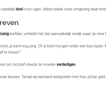
 duidelijk
doel
voor ogen. Alleen bleek onze omgeving daar heel 
dreven
zuinig
leefden, vertelde het stel aanvankelijk eerlijk waar ze mee
n onzin, je bent nog jong. Of: je kunt morgen onder een bus lop
f te lossen.”
eiend om zichzelf steeds te moeten
verdedigen
.
ze keuzes. Terwijl wij niemand lastigvielen met hoe zij hun gel