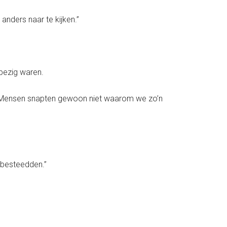
anders naar te kijken.”
 bezig waren.
en. Mensen snapten gewoon niet waarom we zo’n
d besteedden.”