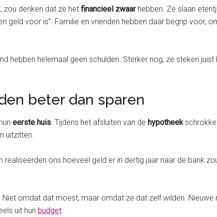
kt, zou denken dat ze het
financieel zwaar
hebben. Ze slaan etent
 geld voor is”. Familie en vrienden hebben daar begrip voor, om
iend hebben helemaal geen schulden. Sterker nog, ze steken juist 
den beter dan sparen
 hun
eerste huis
. Tijdens het afsluiten van de
hypotheek
schrokken
 uitzitten.
n realiseerden ons hoeveel geld er in dertig jaar naar de bank
n. Niet omdat dat moest, maar omdat ze dat zelf wilden. Nieuwe
els uit hun
budget
.