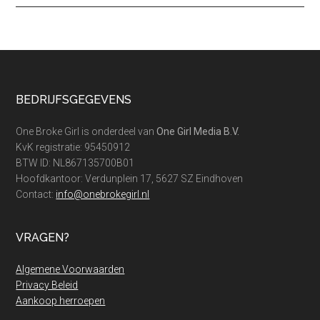
Footer
BEDRIJFSGEGEVENS
One Broke Girl is onderdeel van
One Girl Media B.V.
KvK registratie: 95450912
BTW ID: NL867135700B01
Hoofdkantoor: Verdunplein 17, 5627 SZ Eindhoven
Contact:
info@onebrokegirl.nl
VRAGEN?
Algemene Voorwaarden
Privacy Beleid
Aankoop herroepen