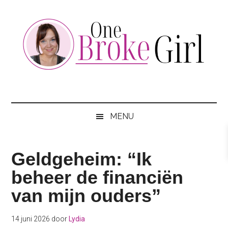
Skip
Skip
Skip
to
to
to
main
secondary
footer
content
menu
One
Jouw
hotspot
Broke
om
MENU
te
Girl
besparen
Geldgeheim: “Ik
beheer de financiën
van mijn ouders”
14 juni 2026
door
Lydia