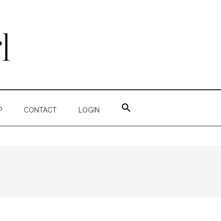
ZOEK
NAAR:
P
CONTACT
LOGIN
ZOEKKNOP