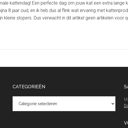
onale kattendag! Een perfecte dag om jouw kat een extra lange k
bijna 8 jaar oud, en ik heb dus al flink wat ervaring met kattenp
n kleine slopers. Dus verwacht in dit artikel geen artikelen voor 
CATEGORIEËN
S
Categorieën
Ma
Do
V