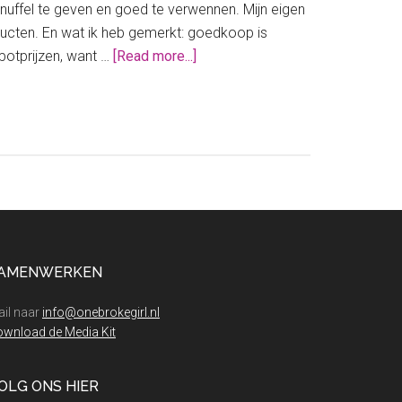
nuffel te geven en goed te verwennen. Mijn eigen
roducten. En wat ik heb gemerkt: goedkoop is
about
spotprijzen, want …
[Read more...]
Mijn
vijf
handigste
kattenproducten
voor
Internationale
Kattendag
AMENWERKEN
il naar
info@onebrokegirl.nl
wnload de Media Kit
OLG ONS HIER