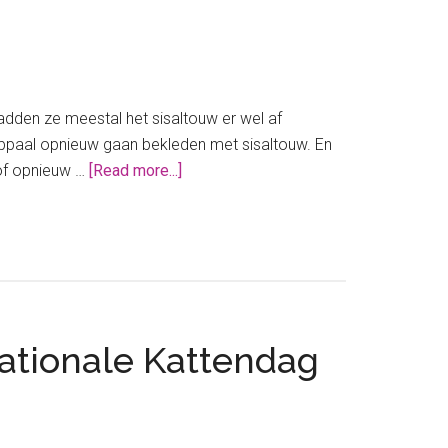
hadden ze meestal het sisaltouw er wel af
 krabpaal opnieuw gaan bekleden met sisaltouw. En
about
 of opnieuw …
[Read more...]
Een
krabpaal
opnieuw
bekleden
met
sisaltouw
nationale Kattendag