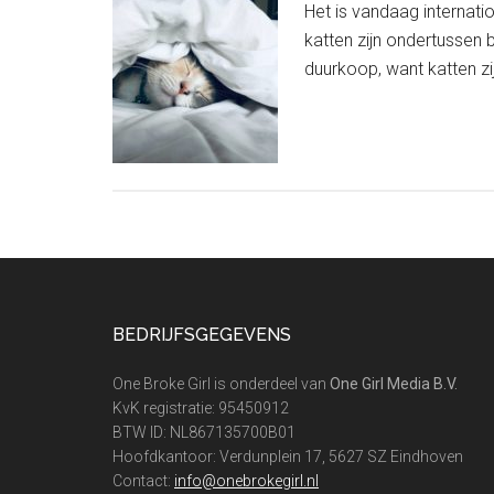
Het is vandaag internati
katten zijn ondertussen 
duurkoop, want katten zij
Footer
BEDRIJFSGEGEVENS
One Broke Girl is onderdeel van
One Girl Media B.V.
KvK registratie: 95450912
BTW ID: NL867135700B01
Hoofdkantoor: Verdunplein 17, 5627 SZ Eindhoven
Contact:
info@onebrokegirl.nl