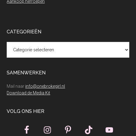
Aankoop herroepen
CATEGORIEËN
Categorieën
SAMENWERKEN
Mail naar
info@onebrokegirl.nl
Download de Media Kit
VOLG ONS HIER