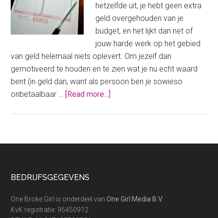
hetzelfde uit, je hebt geen extra
geld overgehouden van je
budget, en het lijkt dan net of
jouw harde werk op het gebied
van geld helemaal niets oplevert. Om jezelf dan
gemotiveerd te houden en te zien wat je nu echt waard
bent (in geld dan, want als persoon ben je sowieso
about
onbetaalbaar …
[Read more...]
Hoe
bereken
je
jouw
eigen
netto
Footer
BEDRIJFSGEGEVENS
waarde?
One Broke Girl is onderdeel van
One Girl Media B.V.
KvK registratie: 95450912