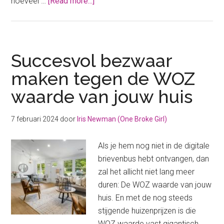
about
hoeveel …
[Read more...]
Jouw
WOZ
waarde
aanvragen:
Succesvol bezwaar
hoeveel
maken tegen de WOZ
is
waarde van jouw huis
jouw
huis
ECHT
7 februari 2024
door
Iris Newman (One Broke Girl)
waard?
Als je hem nog niet in de digitale
brievenbus hebt ontvangen, dan
zal het allicht niet lang meer
duren: De WOZ waarde van jouw
huis. En met de nog steeds
stijgende huizenprijzen is die
WOZ waarde vast gigantisch