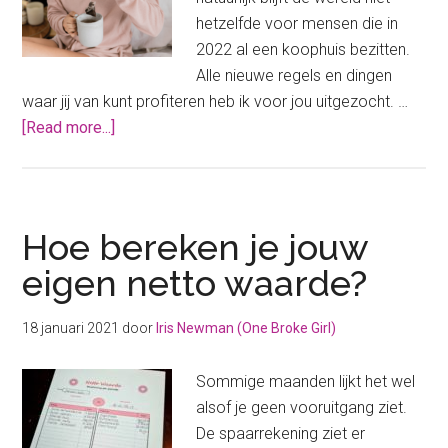
hetzelfde voor mensen die in
2022 al een koophuis bezitten.
Alle nieuwe regels en dingen
waar jij van kunt profiteren heb ik voor jou uitgezocht. …
about
[Read more...]
Wat
is
er
in
Hoe bereken je jouw
2022
eigen netto waarde?
veranderd
voor
18 januari 2021
door
Iris Newman (One Broke Girl)
mensen
met
Sommige maanden lijkt het wel
een
alsof je geen vooruitgang ziet.
koophuis?
De spaarrekening ziet er