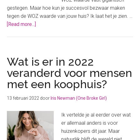
gestegen. Maar hoe kun je succesvol bezwaar maken
tegen de WOZ waarde van jouw huis? Ik laat het je zien. …
about
[Read more...]
Succesvol
bezwaar
maken
tegen
Wat is er in 2022
de
veranderd voor mensen
WOZ
met een koophuis?
waarde
van
jouw
13 februari 2022
door
Iris Newman (One Broke Girl)
huis
Ik vertelde je al eerder over wat
er allemaal anders is voor
huizenkopers dit jaar. Maar
natuurlijk blijft de wereld niet