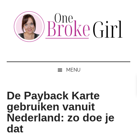
Skip
Skip
Skip
to
to
to
main
secondary
footer
content
menu
One
Jouw
hotspot
Broke
om
MENU
te
Girl
besparen
De Payback Karte
gebruiken vanuit
Nederland: zo doe je
dat