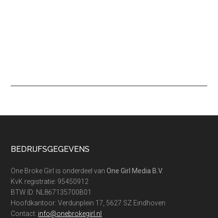
Footer
BEDRIJFSGEGEVENS
One Broke Girl is onderdeel van
One Girl Media B.V.
KvK registratie: 95450912
BTW ID: NL867135700B01
Hoofdkantoor: Verdunplein 17, 5627 SZ Eindhoven
Contact:
info@onebrokegirl.nl