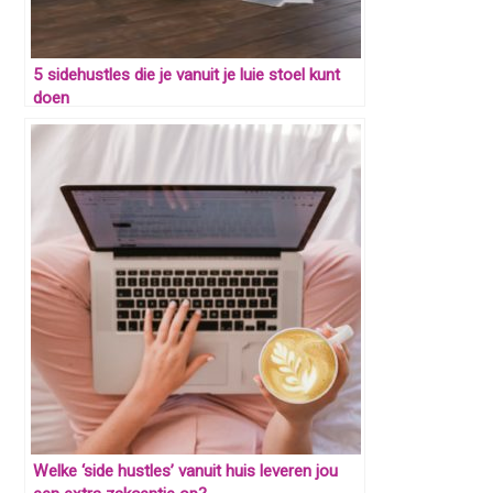
5 sidehustles die je vanuit je luie stoel kunt
doen
Welke ‘side hustles’ vanuit huis leveren jou