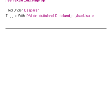
een extra zakcentje op?
Filed Under:
Besparen
Tagged With:
DM
,
dm duitsland
,
Duitsland
,
payback karte