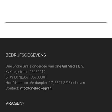
Footer
BEDRIJFSGEGEVENS
One Broke Girl is onderdeel van
One Girl Media B.V.
KvK registratie: 95450912
BTW ID: NL867135700B01
Hoofdkantoor: Verdunplein 17, 5627 SZ Eindhoven
Contact:
info@onebrokegirl.nl
VRAGEN?