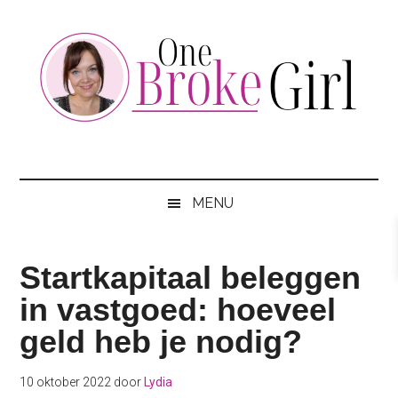
Skip
Skip
Skip
to
to
to
main
secondary
footer
content
menu
One
Jouw
hotspot
Broke
om
MENU
te
Girl
besparen
Startkapitaal beleggen
in vastgoed: hoeveel
geld heb je nodig?
10 oktober 2022
door
Lydia