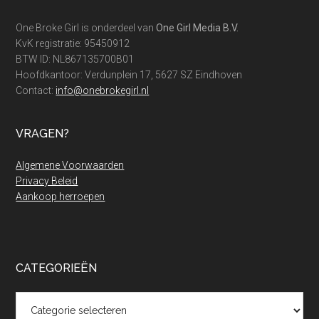
Footer
One Broke Girl is onderdeel van
One Girl Media B.V.
KvK registratie: 95450912
BTW ID: NL867135700B01
Hoofdkantoor: Verdunplein 17, 5627 SZ Eindhoven
Contact:
info@onebrokegirl.nl
VRAGEN?
Algemene Voorwaarden
Privacy Beleid
Aankoop herroepen
CATEGORIEËN
Categorieën