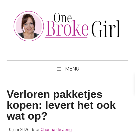
Skip
Skip
Skip
to
to
to
main
secondary
footer
content
menu
One
Jouw
hotspot
Broke
om
MENU
te
Girl
besparen
Verloren pakketjes
kopen: levert het ook
wat op?
10 juni 2026
door
Channa de Jong