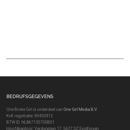
Footer
BEDRIJFSGEGEVENS
One Broke Girl is onderdeel van
One Girl Media B.V.
KvK registratie: 95450912
BTW ID: NL867135700B01
Hoofdkantoor: Verdunplein 17, 5627 SZ Eindhoven