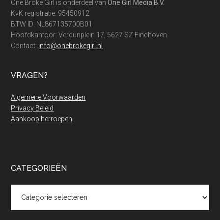
One Broke Girl is onderdeel van
One Girl Media B.V.
KvK registratie: 95450912
BTW ID: NL867135700B01
Hoofdkantoor: Verdunplein 17, 5627 SZ Eindhoven
Contact:
info@onebrokegirl.nl
VRAGEN?
Algemene Voorwaarden
Privacy Beleid
Aankoop herroepen
CATEGORIEËN
Categorieën