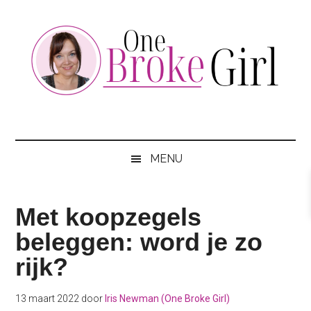
Skip
Skip
Skip
to
to
to
main
secondary
footer
content
menu
One
Jouw
hotspot
Broke
om
MENU
te
Girl
besparen
Met koopzegels
beleggen: word je zo
rijk?
13 maart 2022
door
Iris Newman (One Broke Girl)