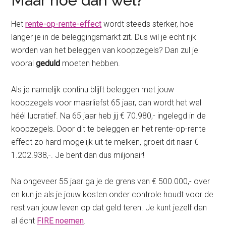
Maar hoe dan wel?
Het
rente-op-rente-effect
wordt steeds sterker, hoe
langer je in de beleggingsmarkt zit. Dus wil je echt rijk
worden van het beleggen van koopzegels? Dan zul je
vooral
geduld
moeten hebben.
Als je namelijk continu blijft beleggen met jouw
koopzegels voor maarliefst 65 jaar, dan wordt het wel
héél lucratief. Na 65 jaar heb jij € 70.980,- ingelegd in de
koopzegels. Door dit te beleggen en het rente-op-rente
effect zo hard mogelijk uit te melken, groeit dit naar €
1.202.938,-. Je bent dan dus miljonair!
Na ongeveer 55 jaar ga je de grens van € 500.000,- over
en kun je als je jouw kosten onder controle houdt voor de
rest van jouw leven op dat geld teren. Je kunt jezelf dan
al écht
FIRE noemen
.